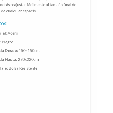
odrás reajustar fácilmente al tamaño final de
a de cualquier espacio.
tos:
ial:
Acero
:
Negro
da Desde:
150x150cm
da Hasta:
230x220cm
aje:
Bolsa Resistente