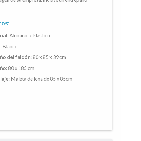
tos:
ial:
Aluminio / Plástico
:
Blanco
o del faldón:
80 x 85 x 39 cm
ño:
80 x 185 cm
aje:
Maleta de lona de 85 x 85cm