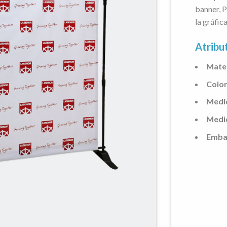
banner, P
la gráfic
Atribu
Mater
Color
Medi
Medi
Embal