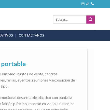
Buscar
por:
RATIVOS
CONTÁCTANOS
 portable
 empleo:
Puntos de venta, centros
es, ferias, eventos, reuniones y exposición de
 tipo.
mocional desarmable plástico con pantalla
y faldón plástico impreso en vinilo a full color
agen de su empresa. Incluye un entrepaño