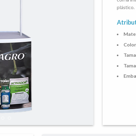
plástico.
Atribu
Mater
Color
Tamañ
Tama
Embal