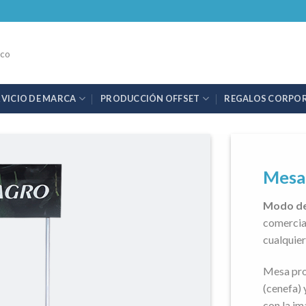
.co
RVICIO DE MARCA
PRODUCCIÓN OFFSET
REGALOS CORPO
Mesa
Modo de
comercial
cualquier
Mesa pro
(cenefa) 
con la im