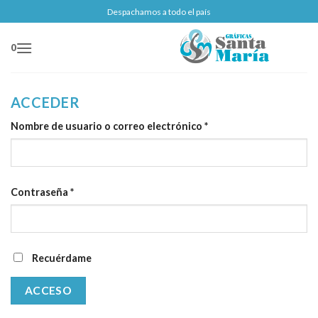
Saltar
Despachamos a todo el país
al
contenido
0
ACCEDER
Obligatorio
Nombre de usuario o correo electrónico
*
Obligatorio
Contraseña
*
Recuérdame
ACCESO