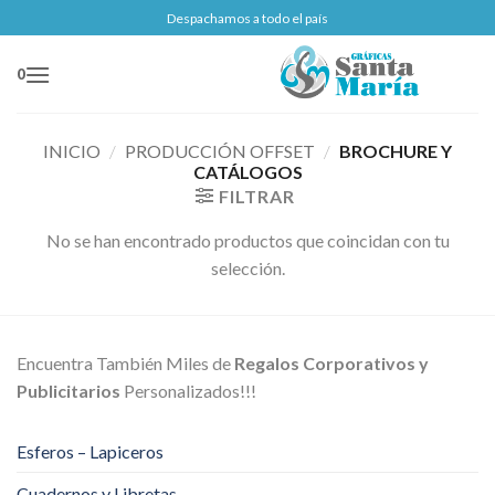
Saltar
Despachamos a todo el país
al
contenido
0
INICIO
/
PRODUCCIÓN OFFSET
/
BROCHURE Y
CATÁLOGOS
FILTRAR
No se han encontrado productos que coincidan con tu
selección.
Encuentra También Miles de
Regalos Corporativos y
Publicitarios
Personalizados!!!
Esferos – Lapiceros
Cuadernos y Libretas