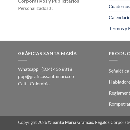
Corporativos y Publicitarios
Cuadernos 
Personalizados!!!
Calendari
Termos y 
GRÁFICAS SANTA MARÍA
PRODUC
Whatsapp : (324) 436 8818
Señalética
pop@graficassantamaria.co
Habladore
Cali – Colombia
Reglament
Rompetráf
Copyright 2026 ©
Santa María Gráficas.
Regalos Corporativ