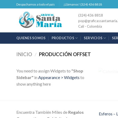
Saltar
Despachamos a todo el país
¡Llámanos! (324) 436 8818
al
(324) 436 8818
contenido
pop@graficassantamaria
Cali - Colombia
QUIENES SOMOS
PRODUCTOS
SERVICIOS
SE
INICIO
/
PRODUCCIÓN OFFSET
CALE
You need to assign Widgets to
"Shop
Sidebar"
in
Appearance > Widgets
to
show anything here
Encuentra También Miles de
Regalos
Esferos – 