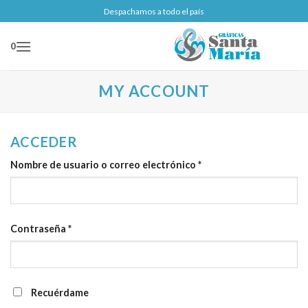
Saltar
Despachamos a todo el país
al
contenido
0
MY ACCOUNT
ACCEDER
Obligatorio
Nombre de usuario o correo electrónico
*
Obligatorio
Contraseña
*
Recuérdame