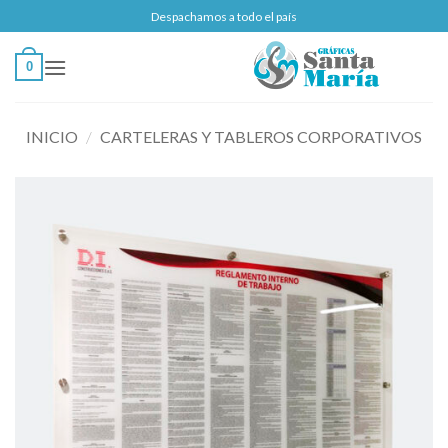
Saltar
Despachamos a todo el país
al
contenido
0
INICIO
/
CARTELERAS Y TABLEROS CORPORATIVOS