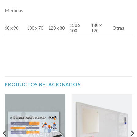
Medidas:
150 x
180 x
60 x 90
100 x 70
120 x 80
Otras
100
120
PRODUCTOS RELACIONADOS