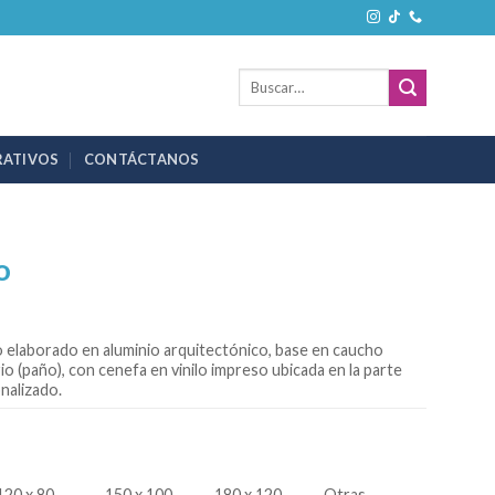
Buscar
por:
RATIVOS
CONTÁCTANOS
o
 elaborado en aluminio arquitectónico, base en caucho
 (paño), con cenefa en vinilo impreso ubicada en la parte
nalizado.
120 x 80
150 x 100
180 x 120
Otras