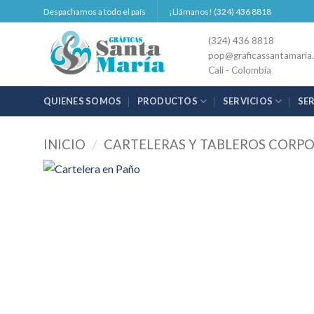
Saltar
Despachamos a todo el país
¡Llámanos! (324) 436 8818
al
(324) 436 8818
contenido
pop@graficassantamaria
Cali - Colombia
QUIENES SOMOS
PRODUCTOS
SERVICIOS
SE
INICIO
/
CARTELERAS Y TABLEROS CORP