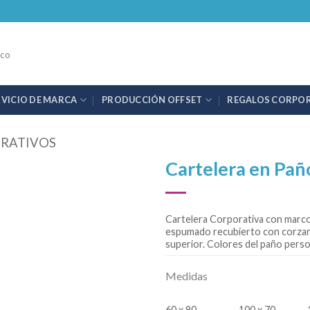
.co
RVICIO DE MARCA
PRODUCCIÓN OFFSET
REGALOS CORPO
ORATIVOS
Cartelera en Pañ
Cartelera Corporativa con marco
espumado recubierto con corzario
superior. Colores del paño perso
Medidas
60 x 90
100 x 70