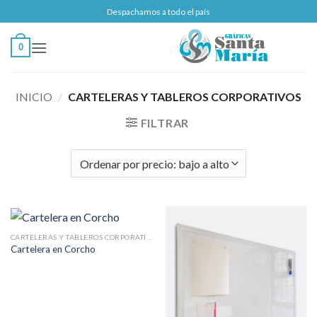
Saltar
Despachamos a todo el país
al
contenido
0
INICIO
/
CARTELERAS Y TABLEROS CORPORATIVOS
FILTRAR
CARTELERAS Y TABLEROS CORPORATIVOS
Cartelera en Corcho