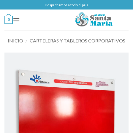
Saltar
Despachamos a todo el país
al
contenido
0
INICIO
/
CARTELERAS Y TABLEROS CORPORATIVOS