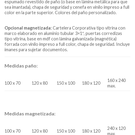
espumado revestido de paño (o base en lámina metálica para que
sea imantada), chapa de seguridad y cenefa en vinilo impreso a full
color en la parte superior. Colores del paño personalizado.
Opcional magnetizada:
Cartelera Corporativa tipo vitrina con
marco elaborado en aluminio tubular 3×1″, puertas corredizas
tipo vitrina, base en mdf con lámina galvanizada (magnética)
forrada con vinilo impreso a full color, chapa de seguridad. Incluye
imanes para sujetar documentos.
Medidas paño:
160 x 240
100 x 70
120 x 80
150 x 100
180 x 120
max.
Medidas magnetizada:
240 x 120
100 x 70
120 x 80
150 x 100
180 x 120
max.