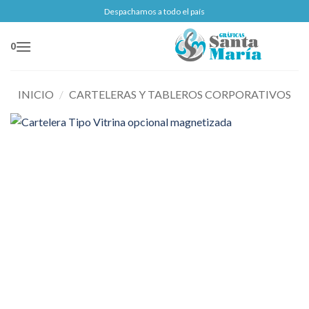
Saltar
Despachamos a todo el país
al
contenido
0
INICIO
/
CARTELERAS Y TABLEROS CORPORATIVOS